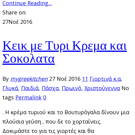
Continue Reading...
Share on:
27
Νοέ 2016
Κεικ με Τυρι Κρεμα και
Σοκολατα
By
mygreekitchen
27 Νοέ 2016
11
Γιορτινά κ.α
,
Γλυκά
,
Παιδιά
,
Πάσχα
,
Πρωινό
,
Χριστούγεννα
No
tags
Permalink
0
. Η κρέμα τυριού και το Βουτυρόγαλα δίνουν μια
πλούσια γεύση , που δε το χορταίνεις.
Δοκιμάστε το για τις γιορτές και θα