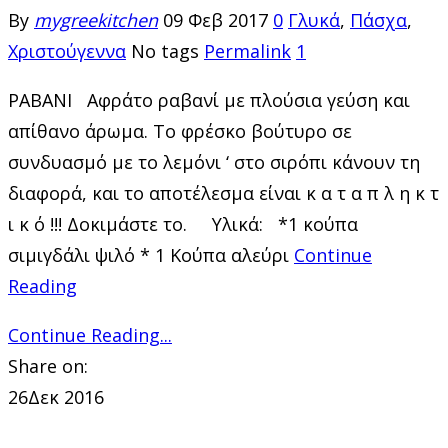
By
mygreekitchen
09 Φεβ 2017
0
Γλυκά
,
Πάσχα
,
Χριστούγεννα
No tags
Permalink
1
ΡΑΒΑΝΙ Αφράτο ραβανί με πλούσια γεύση και
απίθανο άρωμα. Το φρέσκο βούτυρο σε
συνδυασμό με το λεμόνι ‘ στο σιρόπι κάνουν τη
διαφορά, και το αποτέλεσμα είναι κ α τ α π λ η κ τ
ι κ ό !!! Δοκιμάστε το. Υλικά: *1 κούπα
σιμιγδάλι ψιλό * 1 Κούπα αλεύρι
Continue
Reading
Continue Reading...
Share on:
26
Δεκ 2016