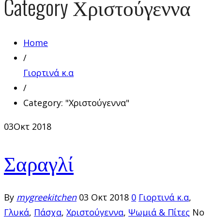
Category
Χριστούγεννα
Home
/
Γιορτινά κ.α
/
Category: "Χριστούγεννα"
03
Οκτ 2018
Σαραγλί
By
mygreekitchen
03 Οκτ 2018
0
Γιορτινά κ.α
,
Γλυκά
,
Πάσχα
,
Χριστούγεννα
,
Ψωμιά & Πίτες
No