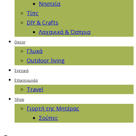
Νηστεία
Τίπς
DIY & Crafts
Λαχανικά & Όσπρια
Decor
Γλυκά
Outdoor living
Σχετικά
Επικοινωνία
Travel
Shop
Γιορτή της Μητέρας
Σούπες