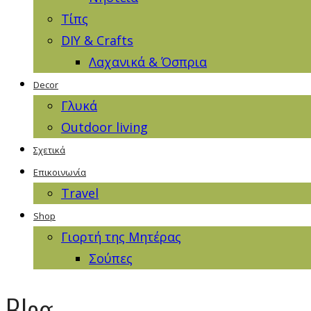
Τίπς
DIY & Crafts
Λαχανικά & Όσπρια
Decor
Γλυκά
Outdoor living
Σχετικά
Επικοινωνία
Travel
Shop
Γιορτή της Μητέρας
Σούπες
Blog