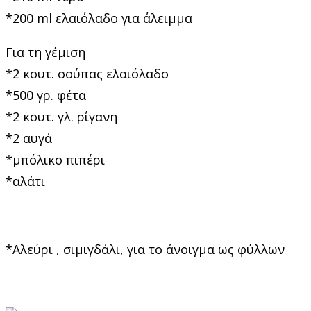
*200 ml ελαιόλαδο για άλειμμα
Για τη γέμιση
*2 κουτ. σούπας ελαιόλαδο
*500 γρ. φέτα
*2 κουτ. γλ. ρίγανη
*2 αυγά
*μπόλικο πιπέρι
*αλάτι
*Αλεύρι , σιμιγδάλι, για το άνοιγμα ως φύλλων