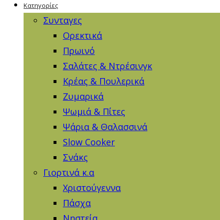
Κατηγορίες
Συνταγες
Ορεκτικά
Πρωινό
Σαλάτες & Ντρέσινγκ
Κρέας & Πουλερικά
Ζυμαρικά
Ψωμιά & Πίτες
Ψάρια & Θαλασσινά
Slow Cooker
Σνάκς
Γιορτινά κ.α
Χριστούγεννα
Πάσχα
Νηστεία