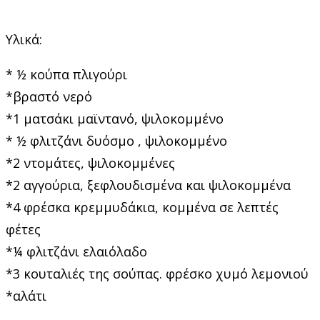
Υλικά:
* ½ κούπα πλιγούρι
*βραστό νερό
*1 ματσάκι μαϊντανό, ψιλοκομμένο
* ½ φλιτζάνι δυόσμο , ψιλοκομμένο
*2 ντομάτες, ψιλοκομμένες
*2 αγγούρια, ξεφλουδισμένα και ψιλοκομμένα
*4 φρέσκα κρεμμυδάκια, κομμένα σε λεπτές
φέτες
*¼ φλιτζάνι ελαιόλαδο
*3 κουταλιές της σούπας. φρέσκο χυμό λεμονιού
*αλάτι