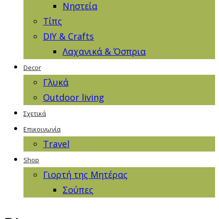
Νηστεία
Τίπς
DIY & Crafts
Λαχανικά & Όσπρια
Decor
Γλυκά
Outdoor living
Σχετικά
Επικοινωνία
Travel
Shop
Γιορτή της Μητέρας
Σούπες