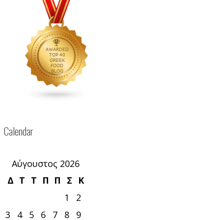
Calendar
Αύγουστος 2026
Δ
Τ
Τ
Π
Π
Σ
Κ
1
2
3
4
5
6
7
8
9